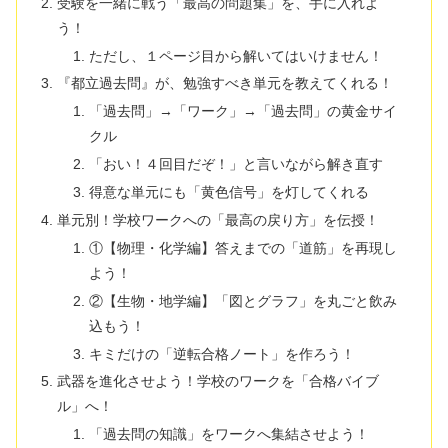
受験を一緒に戦う「最高の問題集」を、手に入れよ
う！
ただし、１ページ目から解いてはいけません！
『都立過去問』が、勉強すべき単元を教えてくれる！
「過去問」→「ワーク」→「過去問」の黄金サイ
クル
「おい！４回目だぞ！」と言いながら解き直す
得意な単元にも「黄色信号」を灯してくれる
単元別！学校ワークへの「最高の戻り方」を伝授！
①【物理・化学編】答えまでの「道筋」を再現し
よう！
②【生物・地学編】「図とグラフ」を丸ごと飲み
込もう！
キミだけの「逆転合格ノート」を作ろう！
武器を進化させよう！学校のワークを「合格バイブ
ル」へ！
「過去問の知識」をワークへ集結させよう！