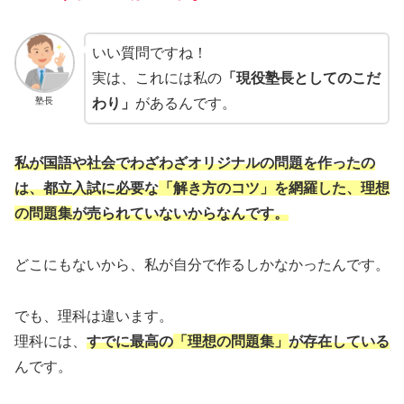
いい質問ですね！
実は、これには私の
「現役塾長としてのこだ
塾長
わり」
があるんです。
私が国語や社会でわざわざオリジナルの問題を作ったの
は、都立入試に必要な
「解き方のコツ」を網羅した、理想
の問題集
が売られてい
ない
からなんです。
どこにもないから、私が自分で作るしかなかったんです。
でも、理科は違います。
理科には、
すでに
最高
の
「理想の問題集」
が存在している
んです。