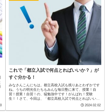
これで「都立入試で何点とればいいか？」が
すぐ分かる！
別
た
みなさんこんにちは。都立高校入試も残りあとわずかです
願
ね。うちの明光生たちもみんな毎日塾に来て、授業！自
習！授業！自習！の、猛勉強中です！がんばれ！受験
生！！さて、今回は、「都立高校入試で何点とればいい
か？」を分かりやすーく解説したいと思いま...
20
2024.02.02