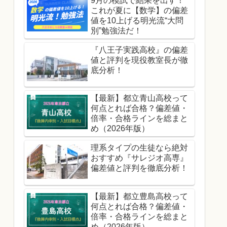
9月の模試で結果を出す！
これが夏に【数学】の偏差
値を10上げる明光流“大問
別”勉強法だ！
『八王子実践高校』の偏差
値と評判を現役教室長が徹
底分析！
【最新】都立青山高校って
何点とれば合格？偏差値・
倍率・合格ラインを総まと
め（2026年版）
理系タイプの生徒なら絶対
おすすめ『サレジオ高専』
偏差値と評判を徹底分析！
【最新】都立豊島高校って
何点とれば合格？偏差値・
倍率・合格ラインを総まと
め（2026年版）