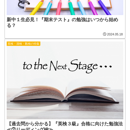
新中１生必見！『期末テスト』の勉強はいつから始め
る？
2024.05.18
英検・漢検・数検の特集
【過去問から分かる】『英検３級』合格に向けた勉強法
≪②リーディング編≫