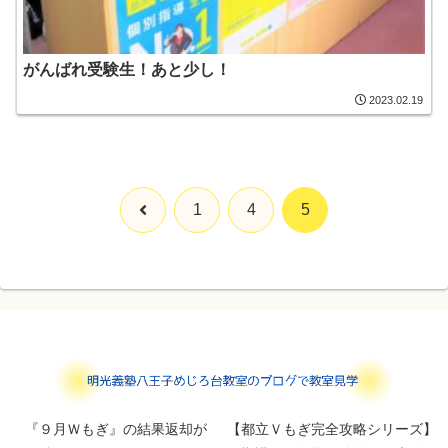
がんばれ受験生！あと少し！
2023.02.19
前
1
4
5
へ
『９月Ｗもぎ』の結果返却が
【都立Ｖもぎ完全攻略シリーズ】