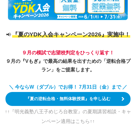
『夏のYDK入会キャンペーン2026』実施中！
📢
９月の模試で志望校判定をひっくり返す！
９月の『Vもぎ』で最高の結果を出すための「逆転合格プ
ラン」をご提案します。
＼ 今ならW（ダブル）でお得！ 7月31日（金）まで ／
『夏の逆転合格・無料体験授業』を申し込む
↑↑『明光義塾八王子めじろ台教室』の夏期講習相談・キャ
ンペーン適用はこちら↑↑