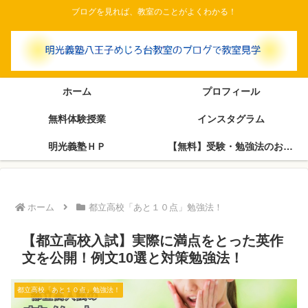
ブログを見れば、教室のことがよくわかる！
ホーム
プロフィール
無料体験授業
インスタグラム
明光義塾ＨＰ
【無料】受験・勉強法のお悩み相談室（塾長がブログで回答します）
ホーム
都立高校「あと１０点」勉強法！
【都立高校入試】実際に満点をとった英作
文を公開！例文10選と対策勉強法！
都立高校「あと１０点」勉強法！