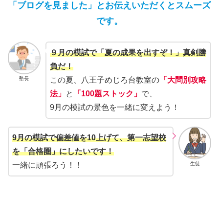
「ブログを見ました」とお伝えいただくとスムーズ
です。
９月の模試で「夏の成果を出すぞ！」真剣勝
負だ！
塾長
この夏、八王子めじろ台教室の
「大問別攻略
法」
と
「100題ストック」
で、
9月の模試の景色を一緒に変えよう！
9月の模試で偏差値を10上げて、第一志望校
を「合格圏」にしたいです！
生徒
一緒に頑張ろう！！