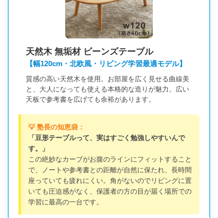
天然木 無垢材 ビーンズテーブル
【幅120cm・北欧風・リビング学習最適モデル】
質感の高い天然木を使用。お部屋を広く見せる曲線美
と、大人になっても使える本格的な造りが魅力。広い
天板で参考書を広げても余裕があります。
💡 塾長の知恵袋：
「豆形テーブルって、実はすごく勉強しやすいんで
す。」
この絶妙なカーブがお腹のラインにフィットすること
で、ノートや参考書との距離が自然に保たれ、長時間
座っていても疲れにくい。角がないのでリビングに置
いても圧迫感がなく、保護者の方の目が届く場所での
学習に最高の一台です。