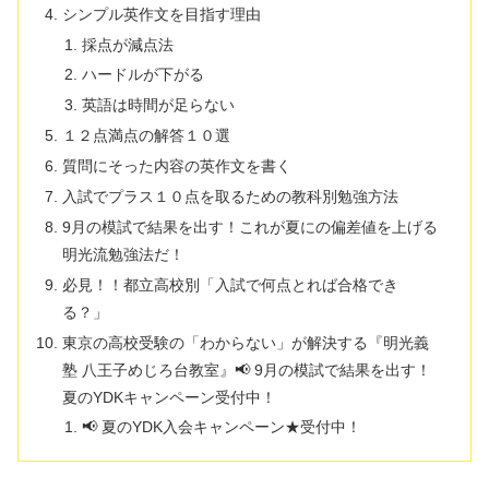
シンプル英作文を目指す理由
採点が減点法
ハードルが下がる
英語は時間が足らない
１２点満点の解答１０選
質問にそった内容の英作文を書く
入試でプラス１０点を取るための教科別勉強方法
9月の模試で結果を出す！これが夏にの偏差値を上げる
明光流勉強法だ！
必見！！都立高校別「入試で何点とれば合格でき
る？」
東京の高校受験の「わからない」が解決する『明光義
塾 八王子めじろ台教室』📢 9月の模試で結果を出す！
夏のYDKキャンペーン受付中！
📢 夏のYDK入会キャンペーン★受付中！