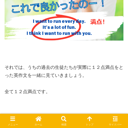
それでは、うちの過去の生徒たちが実際に１２点満点をと
った英作文を一緒に見ていきましょう。
全て１２点満点です。
塾生の実際の満点解答①
メニュー
ホーム
検索
トップ
サイドバー