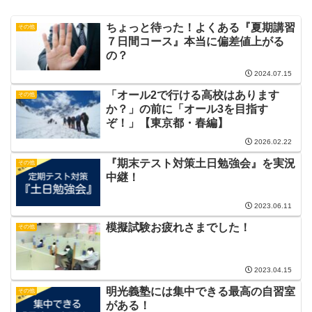
ちょっと待った！よくある『夏期講習
その他
７日間コース』本当に偏差値上がる
の？
2024.07.15
「オール2で行ける高校はあります
その他
か？」の前に「オール3を目指す
ぞ！」【東京都・春編】
2026.02.22
『期末テスト対策土日勉強会』を実況
その他
中継！
2023.06.11
模擬試験お疲れさまでした！
その他
2023.04.15
明光義塾には集中できる最高の自習室
その他
がある！