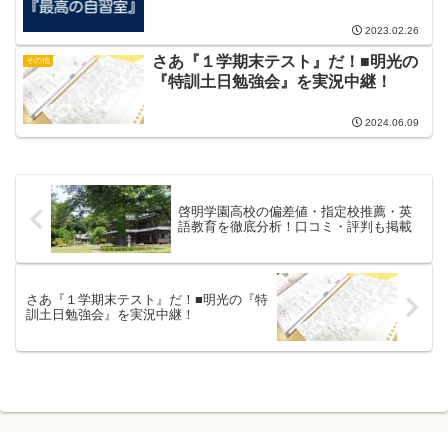
2023.02.26
さあ『１学期末テスト』だ！■明光の
その他
『特訓土日勉強会』を実況中継！
2024.06.09
啓明学園高校の偏差値・指定校推薦・英
語教育を徹底分析！口コミ・評判も掲載
さあ『１学期末テスト』だ！■明光の『特
訓土日勉強会』を実況中継！