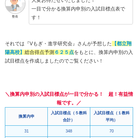
大変お待たせいたしました！
一目で分かる換算内申別の入試目標点表で
塾長
す！
それでは『Vもぎ・進学研究会』さんが予想した
【都立翔
陽高校】
総合得点予測
６２５点
をもとに、換算内申別の入
試目標点を作成しましたのでご覧ください！
＼換算内申別の入試目標点が一目で分かる！ 超！有益情
報です。／
入試目標点（５教科
入試目標点（１教科
換算内申
合計）
平均）
31
348
70