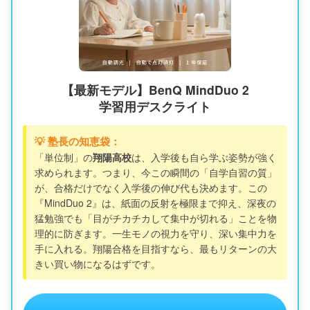
【最新モデル】BenQ MindDuo 2
学習用デスクライト
💡 塾長の知恵袋：
「単位制」の
翔陽高校
は、入学後も自ら学ぶ姿勢が強く
求められます。つまり、今この瞬間の「自学自習の質」
が、合格だけでなく入学後の伸び代も決めます。この
『MindDuo 2』は、紙面の反射を極限まで抑え、深夜の
猛勉強でも「目がチカチカして集中が切れる」ことを物
理的に防ぎます。一生モノの視力を守り、深い集中力を
手に入れる。翔陽合格を目指すなら、最もリターンの大
きい買い物になるはずです。