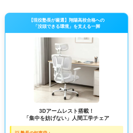
【現役塾長が厳選】翔陽高校合格への
「没頭できる環境」を支える一脚
3Dアームレスト搭載！
「集中を妨げない」人間工学チェア
💡 塾長の知恵袋：