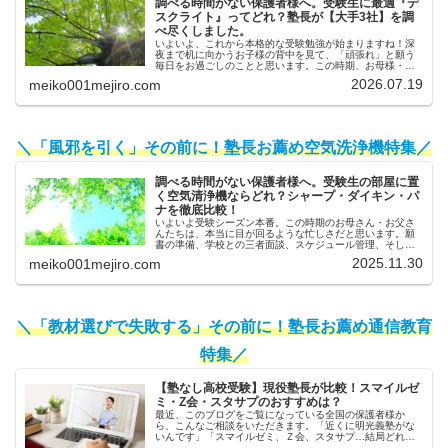
調べる時間がない保護者様へ。受験生に最適『デ
スクライト』ってどれ？塾長が【大手3社】を調
べ尽くしました。
いよいよ、これから本格的な受験勉強が始まりますね！深
夜まで机に向かうお子様の背中を見て、「頑張れ」と願う
毎日をお過ごしのことと思います。この時期、お母様・お
父様からよく相談を受けるのが「照明」についてです。
2026.07.19
meiko001mejiro.com
「最近、子供が目をこすっていること...
＼「風邪を引く」その前に！塾長お薦め空気洗浄機特集／
調べる時間がない保護者様へ。受験生の部屋に置
く空気清浄機ならどれ？シャープ・ダイキン・パ
ナを徹底比較！
いよいよ受験シーズン本番。この時期のお母さん・お父さ
んたちは、本当に目が回るような忙しさだと思います。願
書の準備、学校との三者面談、スケジュール管理、そして
日々の体調管理…。「子供のためにしてあげたいことは山
2025.11.30
meiko001mejiro.com
ほどあるのに、時間がいくらあって...
＼「教材選びで失敗する」その前に！塾長お薦め通信教育
特集／
【塾なし高校受験】現役塾長が比較！スマイルゼ
ミ・Z会・スタサプのおすすめは？
最近、このブログをご覧になっている全国の保護者様か
ら、こんなご相談をいただきます。「近くに明光義塾がな
いんです」「スマイルゼミ、Ｚ会、スタサプ…結局どれが
一番いいんですか？」「通信教育を始めても、うちの子続