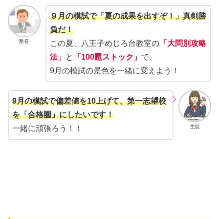
９月の模試で「夏の成果を出すぞ！」真剣勝
負だ！
塾長
この夏、八王子めじろ台教室の
「大問別攻略
法」
と
「100題ストック」
で、
9月の模試の景色を一緒に変えよう！
9月の模試で偏差値を10上げて、第一志望校
を「合格圏」にしたいです！
生徒
一緒に頑張ろう！！