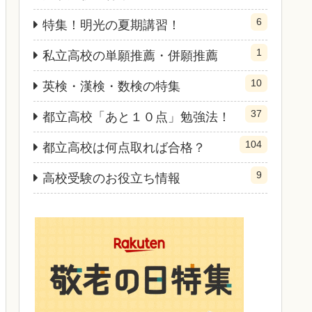
6
特集！明光の夏期講習！
1
私立高校の単願推薦・併願推薦
10
英検・漢検・数検の特集
37
都立高校「あと１０点」勉強法！
104
都立高校は何点取れば合格？
9
高校受験のお役立ち情報