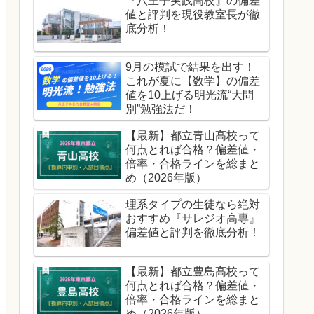
『八王子実践高校』の偏差
値と評判を現役教室長が徹
底分析！
9月の模試で結果を出す！
これが夏に【数学】の偏差
値を10上げる明光流“大問
別”勉強法だ！
【最新】都立青山高校って
何点とれば合格？偏差値・
倍率・合格ラインを総まと
め（2026年版）
理系タイプの生徒なら絶対
おすすめ『サレジオ高専』
偏差値と評判を徹底分析！
【最新】都立豊島高校って
何点とれば合格？偏差値・
倍率・合格ラインを総まと
め（2026年版）