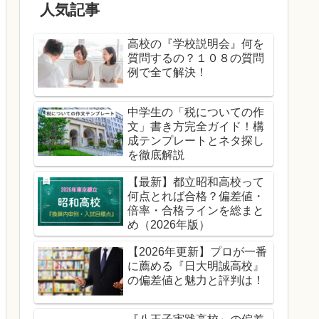
人気記事
高校の『学校説明会』何を
質問するの？１０８の質問
例で全て解決！
中学生の「税についての作
文」書き方完全ガイド！構
成テンプレートとネタ探し
を徹底解説
【最新】都立昭和高校って
何点とれば合格？偏差値・
倍率・合格ラインを総まと
め（2026年版）
【2026年更新】プロが一番
に薦める『日大明誠高校』
の偏差値と魅力と評判は！