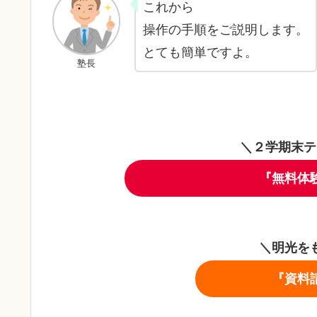
これから
操作の手順をご説明します。
とても簡単ですよ。
塾長
＼２学期末テ
『無料体
＼明光を
『資料