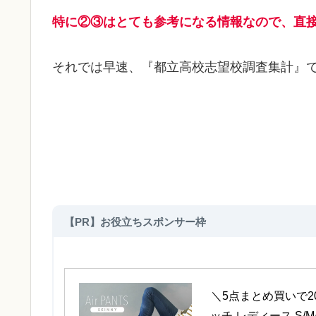
特に
②③はとても参考になる情報なので、直
それでは早速、『都立高校志望校調査集計』
【PR】お役立ちスポンサー枠
＼5点まとめ買いで2
ッチ レディース S/M