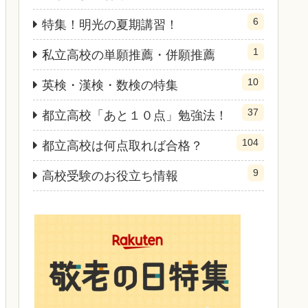
6
特集！明光の夏期講習！
1
私立高校の単願推薦・併願推薦
10
英検・漢検・数検の特集
37
都立高校「あと１０点」勉強法！
104
都立高校は何点取れば合格？
9
高校受験のお役立ち情報