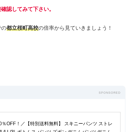
接確認してみて下さい。
での
都立桜町高校
の倍率から見ていきましょう！
SPONSORED
0％OFF！／【特別送料無料】 スキニーパンツ ストレ
/L/LL/3L ボトムス パンツ ズボン デニムパンツ デニム 