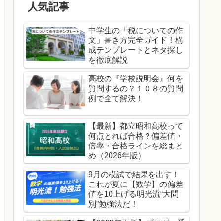
人気記事
中学生の「税についての作
文」書き方完全ガイド！構
成テンプレートとネタ探し
を徹底解説
高校の『学校説明会』何を
質問するの？１０８の質問
例で全て解決！
【最新】都立昭和高校って
何点とれば合格？偏差値・
倍率・合格ラインを総まと
め（2026年版）
9月の模試で結果を出す！
これが夏に【数学】の偏差
値を10上げる明光流“大問
別”勉強法だ！