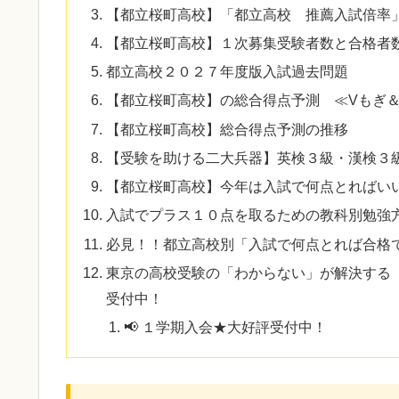
【都立桜町高校】「都立高校 推薦入試倍率
【都立桜町高校】１次募集受験者数と合格者
都立高校２０２７年度版入試過去問題
【都立桜町高校】の総合得点予測 ≪Vもぎ
【都立桜町高校】総合得点予測の推移
【受験を助ける二大兵器】英検３級・漢検３
【都立桜町高校】今年は入試で何点とればい
入試でプラス１０点を取るための教科別勉強
必見！！都立高校別「入試で何点とれば合格
東京の高校受験の「わからない」が解決する『
受付中！
📢 １学期入会★大好評受付中！