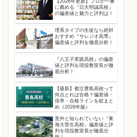
【2026年更新】プロが一番
に薦める『日大明誠高校』
の偏差値と魅力と評判は！
理系タイプの生徒なら絶対
おすすめ『サレジオ高専』
偏差値と評判を徹底分析！
『八王子実践高校』の偏差
値と評判を現役教室長が徹
底分析！
【最新】都立豊島高校って
何点とれば合格？偏差値・
倍率・合格ラインを総まと
め（2026年版）
意外と知られていない『東
海大菅生高校』偏差値と評
判を現役教室長が徹底分
析！