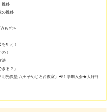
」推移
数の推移
＆Wもぎ≫
級を狙え！
いの！
方法
できる？」
明光義塾 八王子めじろ台教室』📢１学期入会★大好評