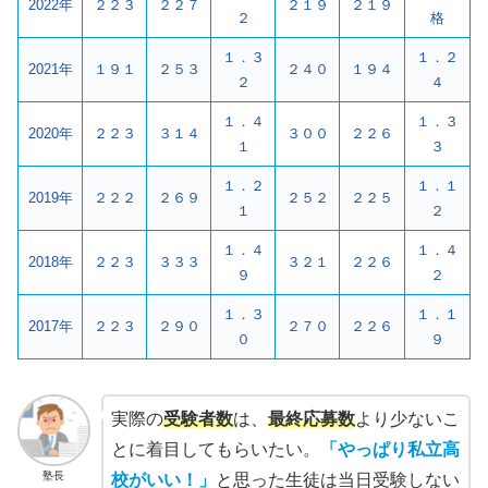
2022年
２２３
２２７
２１９
２１９
２
格
１．３
１．２
2021年
１９１
２５３
２４０
１９４
２
４
１．４
１．３
2020年
２２３
３１４
３００
２２６
１
３
１．２
１．１
2019年
２２２
２６９
２５２
２２５
１
２
１．４
１．４
2018年
２２３
３３３
３２１
２２６
９
２
１．３
１．１
2017年
２２３
２９０
２７０
２２６
０
９
実際の
受験者数
は、
最終応募数
より少ないこ
とに着目してもらいたい。
「やっぱり私立高
塾長
校がいい
！
」
と思った生徒は当日受験しない