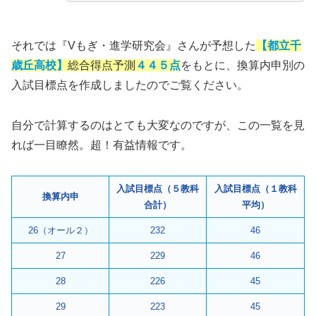
それでは『Vもぎ・進学研究会』さんが予想した
【都立千
歳丘高校】
総合得点予測
４４５点
をもとに、換算内申別の
入試目標点を作成しましたのでご覧ください。
自分で計算するのはとても大変なのですが、この一覧を見
れば一目瞭然。超！有益情報です。
入試目標点（５教科
入試目標点（１教科
換算内申
合計）
平均）
26（オール２）
232
46
27
229
46
28
226
45
29
223
45