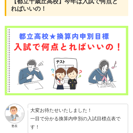
【都立千歳丘高校】今年は入試で何点と
ればいいの！
大変お待たせいたしました！
一目で分かる換算内申別の入試目標点表で
塾長
す！