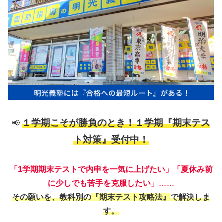
１学期こそが勝負のとき！１学期『期末テス
📢
ト対策』受付中！
「1学期期末テストで内申を一気に上げたい」「夏休み前
に少しでも苦手を克服したい」
……
その願いを、教科別の
『期末テスト攻略法』
で解決しま
す。