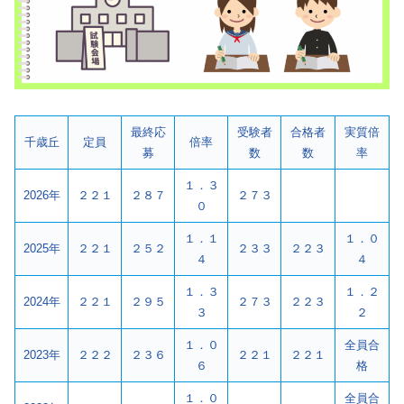
最終応
受験者
合格者
実質倍
千歳丘
定員
倍率
募
数
数
率
１．３
2026年
２２１
２８７
２７３
０
１．１
１．０
2025年
２２１
２５２
２３３
２２３
４
４
１．３
１．２
2024年
２２１
２９５
２７３
２２３
３
２
１．０
全員合
2023年
２２２
２３６
２２１
２２１
６
格
１．０
全員合