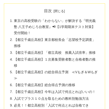
目次
東京の高校受験の「わからない」が解決する『明光義
塾 八王子めじろ台教室』📢【1学期期末テスト対策】
受付開始！
【都立千歳丘高校】東京都校長会「志望校予定調査」
推移
【都立千歳丘高校】「都立高校 推薦入試倍率」推移
【都立千歳丘高校】１次募集受験者数と合格者数の推
移
【都立千歳丘高校】の総合得点予測 ≪Vもぎ＆Wもぎ
≫
【都立千歳丘高校】総合得点予測の推移
【都立千歳丘高校】今年は入試で何点とればいいの！
入試でプラス１０点を取るための教科別勉強方法
必見！！都立高校別「入試で何点とれば合格でき