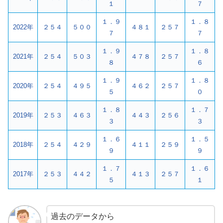
１
７
１．９
１．８
2022年
２５４
５００
４８１
２５７
７
７
１．９
１．８
2021年
２５４
５０３
４７８
２５７
８
６
１．９
１．８
2020年
２５４
４９５
４６２
２５７
５
０
１．８
１．７
2019年
２５３
４６３
４４３
２５６
３
３
１．６
１．５
2018年
２５４
４２９
４１１
２５９
９
９
１．７
１．６
2017年
２５３
４４２
４１３
２５７
５
１
過去のデータから