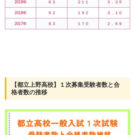
2019年
６３
２１１
３．３５
2018年
６２
１９２
３．１０
2017年
６３
１７０
２．６９
【都立上野高校】１次募集受験者数と合
格者数の推移