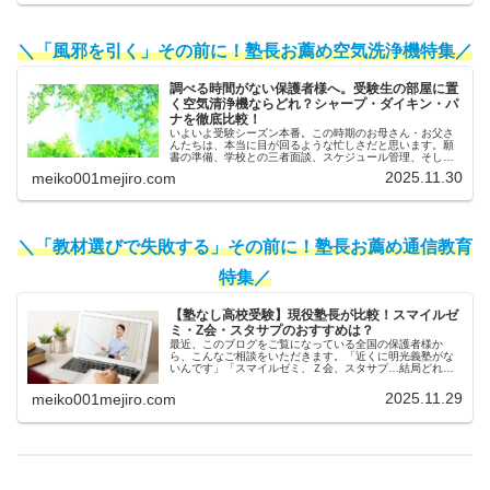
＼「風邪を引く」その前に！塾長お薦め空気洗浄機特集／
調べる時間がない保護者様へ。受験生の部屋に置
く空気清浄機ならどれ？シャープ・ダイキン・パ
ナを徹底比較！
いよいよ受験シーズン本番。この時期のお母さん・お父さ
んたちは、本当に目が回るような忙しさだと思います。願
書の準備、学校との三者面談、スケジュール管理、そして
日々の体調管理…。「子供のためにしてあげたいことは山
2025.11.30
meiko001mejiro.com
ほどあるのに、時間がいくらあって...
＼「教材選びで失敗する」その前に！塾長お薦め通信教育
特集／
【塾なし高校受験】現役塾長が比較！スマイルゼ
ミ・Z会・スタサプのおすすめは？
最近、このブログをご覧になっている全国の保護者様か
ら、こんなご相談をいただきます。「近くに明光義塾がな
いんです」「スマイルゼミ、Ｚ会、スタサプ…結局どれが
一番いいんですか？」「通信教育を始めても、うちの子続
けられるか心配なんです…」今の時代...
2025.11.29
meiko001mejiro.com