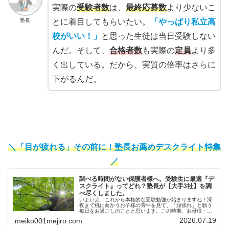
実際の
受験者数
は、
最終応募数
より少ないこ
塾長
とに着目してもらいたい。
「やっぱり私立高
校がいい
！
」
と思った生徒は当日受験しない
んだ。そして、
合格者数
も実際の
定員
より多
く出している。だから、実質の倍率はさらに
下がるんだ。
＼「目が疲れる」その前に！塾長お薦めデスクライト特集
／
調べる時間がない保護者様へ。受験生に最適『デ
スクライト』ってどれ？塾長が【大手3社】を調
べ尽くしました。
いよいよ、これから本格的な受験勉強が始まりますね！深
夜まで机に向かうお子様の背中を見て、「頑張れ」と願う
毎日をお過ごしのことと思います。この時期、お母様・お
父様からよく相談を受けるのが「照明」についてです。
2026.07.19
meiko001mejiro.com
「最近、子供が目をこすっていること...