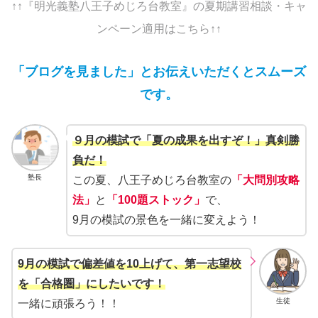
↑↑『明光義塾八王子めじろ台教室』の夏期講習相談・キャ
ンペーン適用はこちら↑↑
「ブログを見ました」とお伝えいただくとスムーズ
です。
９月の模試で「夏の成果を出すぞ！」真剣勝
負だ！
塾長
この夏、八王子めじろ台教室の
「大問別攻略
法」
と
「100題ストック」
で、
9月の模試の景色を一緒に変えよう！
9月の模試で偏差値を10上げて、第一志望校
を「合格圏」にしたいです！
生徒
一緒に頑張ろう！！