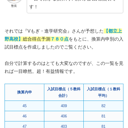
塾長
す！
それでは『Vもぎ・進学研究会』さんが予想した
【都立上
野高校】
総合得点予測
７８０点
をもとに、換算内申別の入
試目標点を作成しましたのでご覧ください。
自分で計算するのはとても大変なのですが、この一覧を見
れば一目瞭然。超！有益情報です。
入試目標点（５教科
入試目標点（１教科
換算内申
合計）
平均）
45
409
82
46
406
81
47
403
81