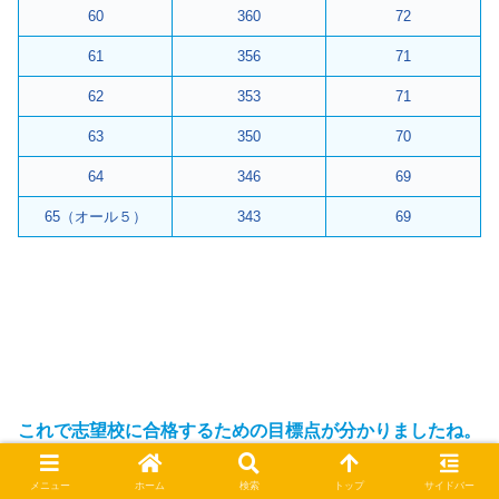
60
360
72
61
356
71
62
353
71
63
350
70
64
346
69
65（オール５）
343
69
これで志望校に合格するための目標点が分かりましたね。
メニュー
ホーム
検索
トップ
サイドバー
それでは、この夏で目標点をクリアーできるようしっかり