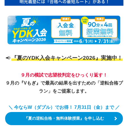
『夏のYDK入会キャンペーン2026』実施中！
📢
９月の模試で志望校判定をひっくり返す！
９月の『Vもぎ』で最高の結果を出すための「逆転合格プ
ラン」をご提案します。
＼ 今ならW（ダブル）でお得！ 7月31日（金）まで ／
『夏の逆転合格・無料体験授業』を申し込む