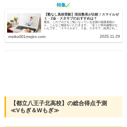
特集／
【塾なし高校受験】現役塾長が比較！スマイルゼ
ミ・Z会・スタサプのおすすめは？
最近、このブログをご覧になっている全国の保護者様か
ら、こんなご相談をいただきます。「近くに明光義塾がな
いんです」「スマイルゼミ、Ｚ会、スタサプ…結局どれが
一番いいんですか？」「通信教育を始めても、うちの子続
けられるか心配なんです…」今の時代...
2025.11.29
meiko001mejiro.com
【都立八王子北高校】の総合得点予測
≪Vもぎ＆Wもぎ≫