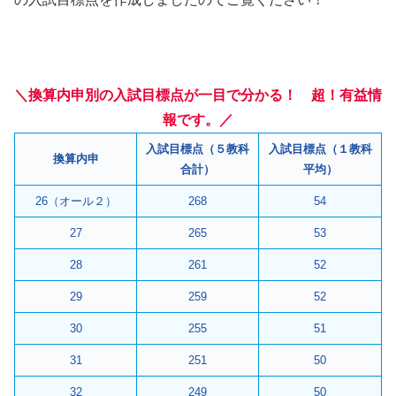
＼換算内申別の入試目標点が一目で分かる！ 超！有益情
報です。／
入試目標点（５教科
入試目標点（１教科
換算内申
合計）
平均）
26（オール２）
268
54
27
265
53
28
261
52
29
259
52
30
255
51
31
251
50
32
249
50