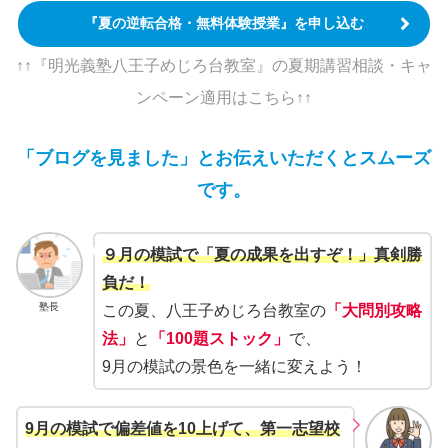
『夏の逆転合格・無料体験授業』を申し込む
↑↑『明光義塾八王子めじろ台教室』の夏期講習相談・キャ
ンペーン適用はこちら↑↑
「ブログを見ました」とお伝えいただくとスムーズ
です。
９月の模試で「夏の成果を出すぞ！」真剣勝
負だ！
塾長
この夏、八王子めじろ台教室の
「大問別攻略
法」
と
「100題ストック」
で、
9月の模試の景色を一緒に変えよう！
9月の模試で偏差値を10上げて、第一志望校