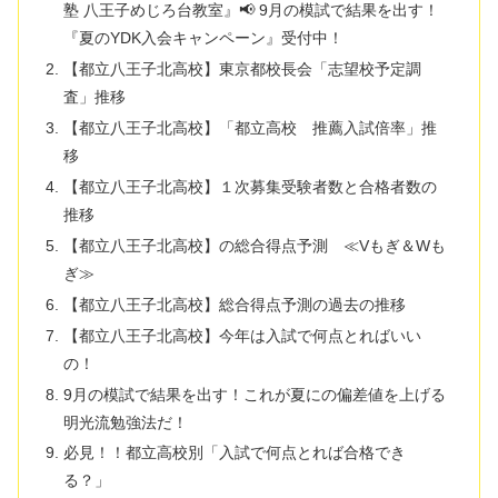
塾 八王子めじろ台教室』📢 9月の模試で結果を出す！
『夏のYDK入会キャンペーン』受付中！
【都立八王子北高校】東京都校長会「志望校予定調
査」推移
【都立八王子北高校】「都立高校 推薦入試倍率」推
移
【都立八王子北高校】１次募集受験者数と合格者数の
推移
【都立八王子北高校】の総合得点予測 ≪Vもぎ＆Wも
ぎ≫
【都立八王子北高校】総合得点予測の過去の推移
【都立八王子北高校】今年は入試で何点とればいい
の！
9月の模試で結果を出す！これが夏にの偏差値を上げる
明光流勉強法だ！
必見！！都立高校別「入試で何点とれば合格でき
る？」