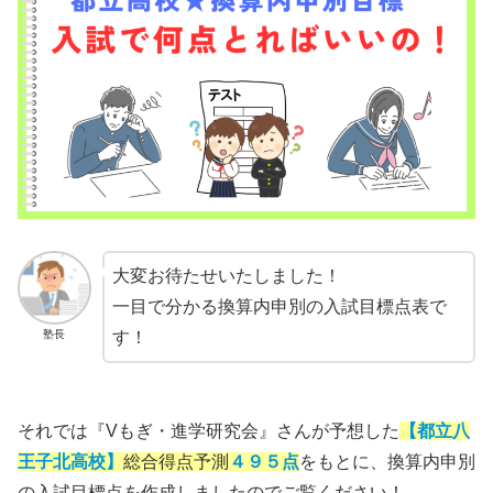
大変お待たせいたしました！
一目で分かる換算内申別の入試目標点表で
塾長
す！
それでは『Vもぎ・進学研究会』さんが予想した
【都立八
王子北高校】
総合得点予測
４９５点
をもとに、換算内申別
の入試目標点を作成しましたのでご覧ください！