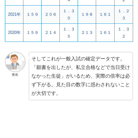
１．３
１．２
2021年
１５９
２０６
１９８
１６１
０
３
１．３
１．３
2020年
１５９
２１４
２１３
１６１
５
２
そしてこれが一般入試の確定データです。
「願書を出したが、私立合格などで当日受け
塾長
なかった生徒」がいるため、実際の倍率は必
ず下がる。見た目の数字に惑わされないこと
が大切です。