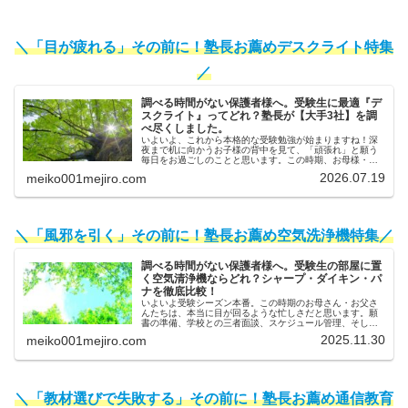
＼「目が疲れる」その前に！塾長お薦めデスクライト特集
／
調べる時間がない保護者様へ。受験生に最適『デ
スクライト』ってどれ？塾長が【大手3社】を調
べ尽くしました。
いよいよ、これから本格的な受験勉強が始まりますね！深
夜まで机に向かうお子様の背中を見て、「頑張れ」と願う
毎日をお過ごしのことと思います。この時期、お母様・お
父様からよく相談を受けるのが「照明」についてです。
2026.07.19
meiko001mejiro.com
「最近、子供が目をこすっていること...
＼「風邪を引く」その前に！塾長お薦め空気洗浄機特集／
調べる時間がない保護者様へ。受験生の部屋に置
く空気清浄機ならどれ？シャープ・ダイキン・パ
ナを徹底比較！
いよいよ受験シーズン本番。この時期のお母さん・お父さ
んたちは、本当に目が回るような忙しさだと思います。願
書の準備、学校との三者面談、スケジュール管理、そして
日々の体調管理…。「子供のためにしてあげたいことは山
2025.11.30
meiko001mejiro.com
ほどあるのに、時間がいくらあって...
＼「教材選びで失敗する」その前に！塾長お薦め通信教育