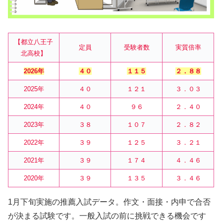
【都立八王子
定員
受験者数
実質倍率
北高校】
2026年
４０
１１５
２．８８
2025年
４０
１２１
３．０３
2024年
４０
９６
２．４０
2023年
３８
１０７
２．８２
2022年
３９
１２５
３．２１
2021年
３９
１７４
４．４６
2020年
３９
１３５
３．４６
1月下旬実施の推薦入試データ。作文・面接・内申で合否
が決まる試験です。一般入試の前に挑戦できる機会です