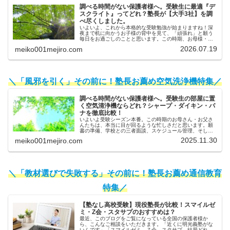
調べる時間がない保護者様へ。受験生に最適『デ
スクライト』ってどれ？塾長が【大手3社】を調
べ尽くしました。
いよいよ、これから本格的な受験勉強が始まりますね！深
夜まで机に向かうお子様の背中を見て、「頑張れ」と願う
毎日をお過ごしのことと思います。この時期、お母様・お
父様からよく相談を受けるのが「照明」についてです。
2026.07.19
meiko001mejiro.com
「最近、子供が目をこすっていること...
＼「風邪を引く」その前に！塾長お薦め空気洗浄機特集／
調べる時間がない保護者様へ。受験生の部屋に置
く空気清浄機ならどれ？シャープ・ダイキン・パ
ナを徹底比較！
いよいよ受験シーズン本番。この時期のお母さん・お父さ
んたちは、本当に目が回るような忙しさだと思います。願
書の準備、学校との三者面談、スケジュール管理、そして
日々の体調管理…。「子供のためにしてあげたいことは山
2025.11.30
meiko001mejiro.com
ほどあるのに、時間がいくらあって...
＼「教材選びで失敗する」その前に！塾長お薦め通信教育
特集／
【塾なし高校受験】現役塾長が比較！スマイルゼ
ミ・Z会・スタサプのおすすめは？
最近、このブログをご覧になっている全国の保護者様か
ら、こんなご相談をいただきます。「近くに明光義塾がな
いんです」「スマイルゼミ、Ｚ会、スタサプ…結局どれが