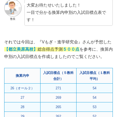
大変お待たせいたしました！
一目で分かる換算内申別の入試目標点表で
塾長
す！
それでは今回は、『Vもぎ・進学研究会』さんが予想した
【都立美原高校】
総合得点予測
５００点
を参考に、換算内
申別の入試目標点を作成しましたのでご覧ください。
入試目標点（５教科
入試目標点（１教科
換算内申
合計）
平均）
26（オール２）
271
54
27
269
54
28
265
53
29
262
52