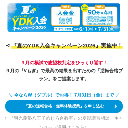
『夏のYDK入会キャンペーン2026』実施中！
📢
９月の模試で志望校判定をひっくり返す！
９月の『Vもぎ』で最高の結果を出すための「逆転合格プ
ラン」をご提案します。
＼ 今ならW（ダブル）でお得！ 7月31日（金）まで ／
『夏の逆転合格・無料体験授業』を申し込む
↑↑『明光義塾八王子めじろ台教室』の夏期講習相談・キャ
ンペーン適用はこちら↑↑