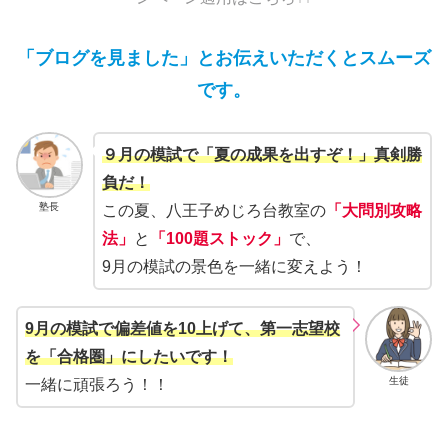
「ブログを見ました」とお伝えいただくとスムーズ
です。
９月の模試で「夏の成果を出すぞ！」真剣勝
負だ！
塾長
この夏、八王子めじろ台教室の
「大問別攻略
法」
と
「100題ストック」
で、
9月の模試の景色を一緒に変えよう！
9月の模試で偏差値を10上げて、第一志望校
を「合格圏」にしたいです！
生徒
一緒に頑張ろう！！