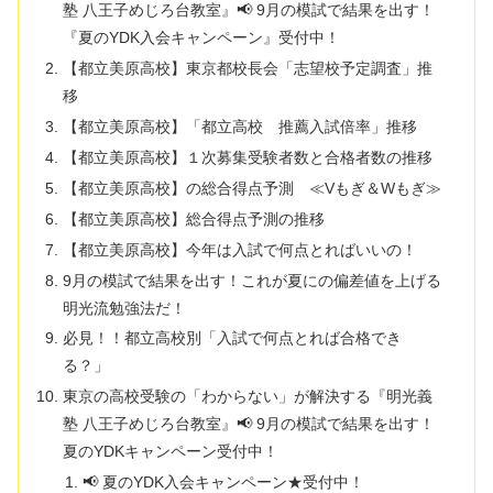
塾 八王子めじろ台教室』📢 9月の模試で結果を出す！
『夏のYDK入会キャンペーン』受付中！
【都立美原高校】東京都校長会「志望校予定調査」推
移
【都立美原高校】「都立高校 推薦入試倍率」推移
【都立美原高校】１次募集受験者数と合格者数の推移
【都立美原高校】の総合得点予測 ≪Vもぎ＆Wもぎ≫
【都立美原高校】総合得点予測の推移
【都立美原高校】今年は入試で何点とればいいの！
9月の模試で結果を出す！これが夏にの偏差値を上げる
明光流勉強法だ！
必見！！都立高校別「入試で何点とれば合格でき
る？」
東京の高校受験の「わからない」が解決する『明光義
塾 八王子めじろ台教室』📢 9月の模試で結果を出す！
夏のYDKキャンペーン受付中！
📢 夏のYDK入会キャンペーン★受付中！