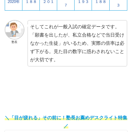
2020年
１８８
２０１
１９３
１８８
７
３
そしてこれが一般入試の確定データです。
「願書を出したが、私立合格などで当日受け
塾長
なかった生徒」がいるため、実際の倍率は必
ず下がる。見た目の数字に惑わされないこと
が大切です。
＼「目が疲れる」その前に！塾長お薦めデスクライト特集
／