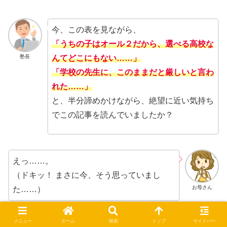
今、この表を見ながら、
「うちの子はオール２だから、選べる高校な
塾長
んてどこにもない……」
「学校の先生に、このままだと厳しいと言わ
れた……」
と、半分諦めかけながら、絶望に近い気持ち
でこの記事を読んでいましたか？
えっ……。
（ドキッ！ まさに今、そう思っていまし
お母さん
た……）
諦めるのはまだまだ早いです！
メニュー
ホーム
検索
トップ
サイドバー